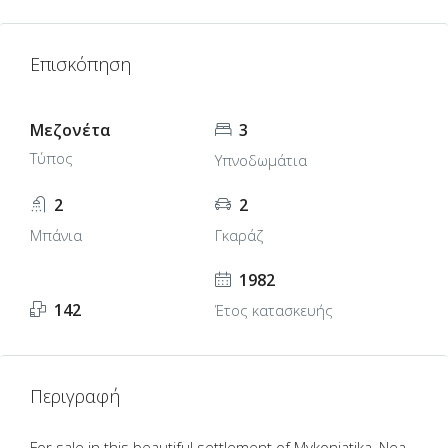
Επισκόπηση
Μεζονέτα
3
Τύπος
Υπνοδωμάτια
2
2
Μπάνια
Γκαράζ
1982
142
Έτος κατασκευής
Περιγραφή
For sale in this beautiful settlement of Mykoniatika, Nea