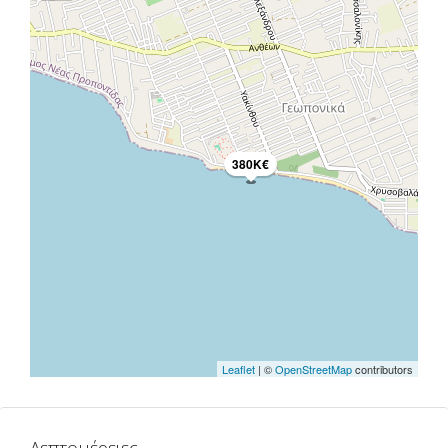
380K€
Leaflet
| ©
OpenStreetMap
contributors