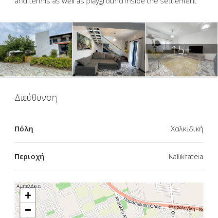
and tennis as well as playground inside the settlement
15+
Διεύθυνση
Πόλη
Χαλκιδική
Περιοχή
Kallikrateia
+
−