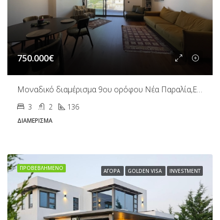
750.000€
Μοναδικό διαμέρισμα 9ου ορόφου Νέα Παραλία,Ευζώνων
3
2
136
ΔΙΑΜΈΡΙΣΜΑ
ΠΡΟΒΕΒΛΗΜΈΝΟ
ΑΓΟΡΆ
GOLDEN VISA
INVESTMENT