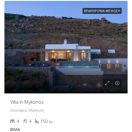
ΒΡΑΧΥΧΡΌΝΙΑ ΜΊΣΘΩΣΗ
Villa in Mykonos
Χουλάκια, Μύκονος
4
4
150
τμ
ΒΊΛΛΑ