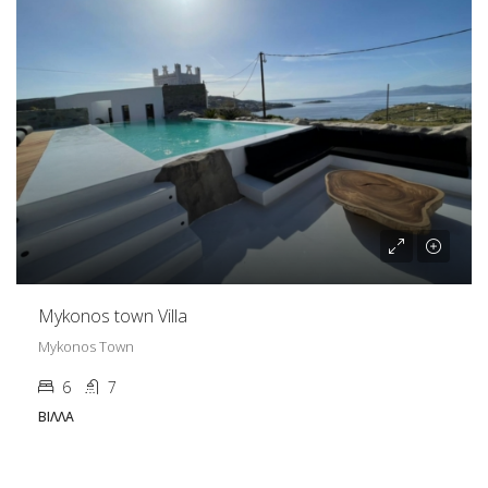
Mykonos town Villa
Mykonos Town
6
7
ΒΊΛΛΑ