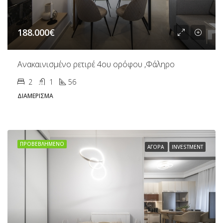
188.000€
Ανακαινισμένο ρετιρέ 4ου ορόφου ,Φάληρο
2
1
56
ΔΙΑΜΈΡΙΣΜΑ
ΠΡΟΒΕΒΛΗΜΈΝΟ
ΑΓΟΡΆ
INVESTMENT