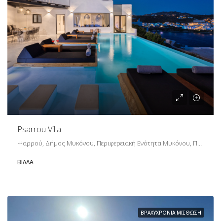
Psarrou Villa
Ψαρρού, Δήμος Μυκόνου, Περιφερειακή Ενότητα Μυκόνου, Περιφέρεια Νοτίου Αιγαίου, Αποκεντρωμένη Διοίκηση Αιγαίου, 846 00, Ελλάδα
ΒΊΛΛΑ
ΒΡΑΧΥΧΡΌΝΙΑ ΜΊΣΘΩΣΗ