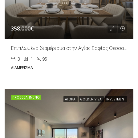
358.000€
Επιπλωμένο διαμέρισμα στην Αγίας Σοφίας Θεσσαλονίκη
3
1
95
ΔΙΑΜΈΡΙΣΜΑ
ΠΡΟΒΕΒΛΗΜΈΝΟ
ΑΓΟΡΆ
GOLDEN VISA
INVESTMENT