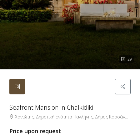
29
Seafront Mansion in Chalkidiki
Χανιώτης, Δημοτική Ενότητα Παλλήνης, Δήμος Κασσάνδρας, Περιφερειακή Ενότητα Χαλκιδικής, Περιφέρεια Κεντρικής Μακεδονίας, Αποκεντρωμένη Διοίκηση Μακεδονίας - Θράκης, 630 85, Ελλάδα
Price upon request