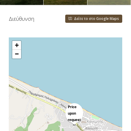
Διεύθυνση
Δείτε το στο Google Maps
+
−
Price
upon
request