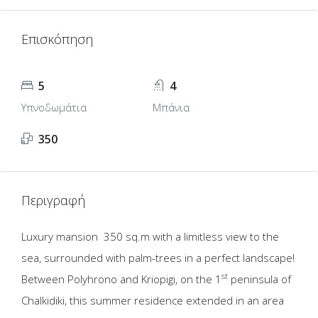
Επισκόπηση
5
4
Υπνοδωμάτια
Μπάνια
350
Περιγραφή
Luxury mansion 350 sq.m with a limitless view to the
sea, surrounded with palm-trees in a perfect landscape!
st
Between Polyhrono and Kriopigi, on the 1
peninsula of
Chalkidiki, this summer residence extended in an area