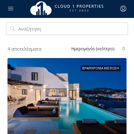
4
αποτελέσματα
Ημερομηνία (νεότερο)
ΒΡΑΧΥΧΡΌΝΙΑ ΜΊΣΘΩΣΗ