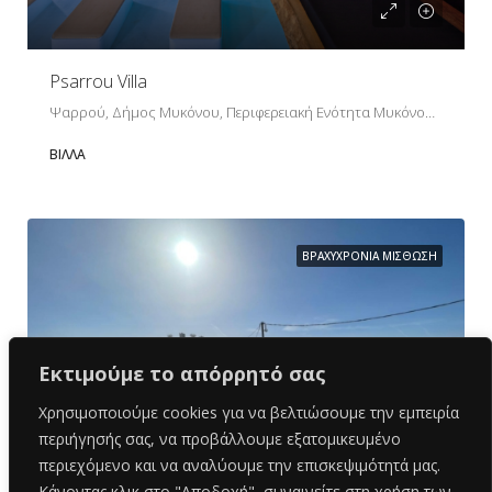
Psarrou Villa
Ψαρρού, Δήμος Μυκόνου, Περιφερειακή Ενότητα Μυκόνου, Περιφέρεια Νοτίου Αιγαίου, Αποκεντρωμένη Διοίκηση Αιγαίου, 846 00, Ελλάδα
ΒΊΛΛΑ
ΒΡΑΧΥΧΡΌΝΙΑ ΜΊΣΘΩΣΗ
Εκτιμούμε το απόρρητό σας
Χρησιμοποιούμε cookies για να βελτιώσουμε την εμπειρία
περιήγησής σας, να προβάλλουμε εξατομικευμένο
περιεχόμενο και να αναλύουμε την επισκεψιμότητά μας.
Κάνοντας κλικ στο "Αποδοχή", συναινείτε στη χρήση των