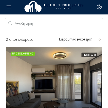
2
αποτελέσματα
Ημερομηνία (νεότερο)
ΠΡΟΒΕΒΛΗΜΈΝΟ
ΕΝΟΙΚΊΑΣΗ