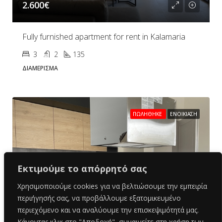
2.600€
Fully furnished apartment for rent in Kalamaria
3
2
135
ΔΙΑΜΈΡΙΣΜΑ
ΠΩΛΗΘΗΚΕ
ΕΝΟΙΚΊΑΣΗ
Εκτιμούμε το απόρρητό σας
Χρησιμοποιούμε cookies για να βελτιώσουμε την εμπειρία
περιήγησής σας, να προβάλλουμε εξατομικευμένο
περιεχόμενο και να αναλύουμε την επισκεψιμότητά μας.
Κάνοντας κλικ στο "Αποδοχή", συναινείτε στη χρήση των