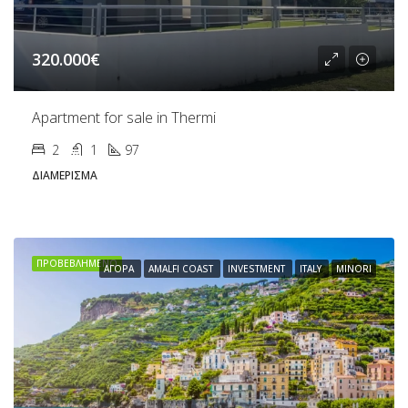
320.000€
Apartment for sale in Thermi
2
1
97
ΔΙΑΜΈΡΙΣΜΑ
ΠΡΟΒΕΒΛΗΜΈΝΟ
ΑΓΟΡΆ
AMALFI COAST
INVESTMENT
ITALY
MINORI