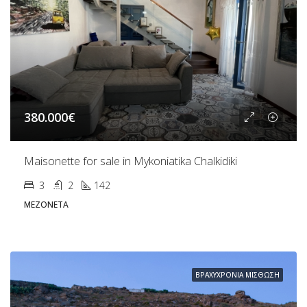
380.000€
Maisonette for sale in Mykoniatika Chalkidiki
3
2
142
ΜΕΖΟΝΈΤΑ
ΒΡΑΧΥΧΡΌΝΙΑ ΜΊΣΘΩΣΗ