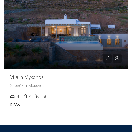
Villa in Mykonos
Χουλάκια, Μύκονος
4
4
150
τμ
ΒΊΛΛΑ