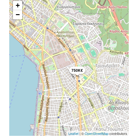
+
−
750K€
Leaflet
| ©
OpenStreetMap
contributors