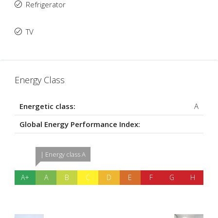
Refrigerator
TV
Energy Class
Energetic class:
A
Global Energy Performance Index:
| Energy class A
A+
A
B
C
D
E
F
G
H