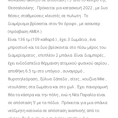
Θεσσαλονίκης . Πρόκειται για κατασκευή 2022 , με δυο
θέσεις σταθμεύσεις κλειστές σε πυλωτη . Το
διαμέρισμα βρίσκεται στον 9ο όροφο , με ασανσερ
(πρόσβαση ΑΜΕΑ )
Είναι 136 τμ (109 καθαρά ) , έχει 3 δωμάτια , ένα
μπροστινό και τα δυο βρίσκονται στο πίσω μέρος του
διαμερίσματος , επιπλέον 2 μπάνια .Είναι διαμπερές ,
έχει ενδοδαπεδια θέρμανση ατομικού φυσικού αερίου ,
αποθήκη 6.5 τμ στο υπόγειο , συναγερμό ,
θυροτηλεόραση , ξύλινο δάπεδο , σίτες , κουζίνα Mile ,
ντουλάπες στα δωμάτια και στο χωλ . Έχει πανοραμική
θέα τα κάστρα και την πόλη , ενώ η Νέα Παραλία είναι
σε απόσταση 5’ με τα πόδια . Πρόκειται για μια σπάνια
νεόδμητη κατοικία σε απόσταση αναπνοής από το