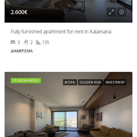
2.600€
Fully furnished apartment for rent in Kalamaria
3
2
135
ΔΙΑΜΈΡΙΣΜΑ
ΠΡΟΒΕΒΛΗΜΈΝΟ
ΑΓΟΡΆ
GOLDEN VISA
INVESTMENT