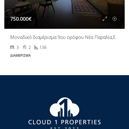
750.000€
Μοναδικό διαμέρισμα 9ου ορόφου Νέα Παραλία,Ευζώνων
3
2
136
ΔΙΑΜΈΡΙΣΜΑ