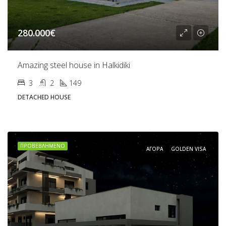
280.000€
Amazing steel house in Halkidiki
3
2
149
DETACHED HOUSE
ΠΡΟΒΕΒΛΗΜΈΝΟ
ΑΓΟΡΆ
GOLDEN VISA