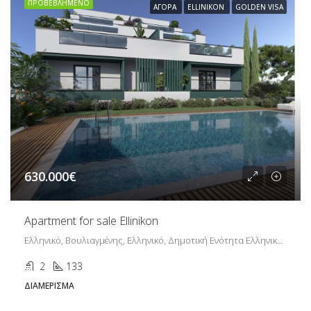
ΠΡΟΒΕΒΛΗΜΈΝΟ
ΑΓΟΡΆ
ELLINIKON
GOLDEN VISA
630.000€
Apartment for sale Ellinikon
Ελληνικό, Βουλιαγμένης, Ελληνικό, Δημοτική Ενότητα Ελληνικού, Δήμος Ελληνικού - Αργυρούπολης, Περιφερειακή Ενότητα Νοτίου Τομέα Αθηνών, Περιφέρεια Αττικής, Αποκεντρωμένη Διοίκηση Αττικής, 167 77, Ελλάδα
2
133
ΔΙΑΜΈΡΙΣΜΑ