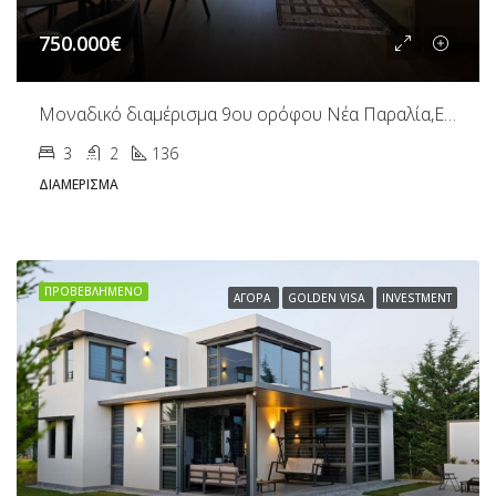
750.000€
Μοναδικό διαμέρισμα 9ου ορόφου Νέα Παραλία,Ευζώνων
3
2
136
ΔΙΑΜΈΡΙΣΜΑ
ΠΡΟΒΕΒΛΗΜΈΝΟ
ΑΓΟΡΆ
GOLDEN VISA
INVESTMENT