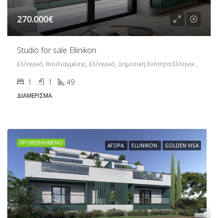
270.000€
Studio for sale Ellinikon
Ελληνικό, Βουλιαγμένης, Ελληνικό, Δημοτική Ενότητα Ελληνικού, Δήμος Ελληνικού - Αργυρούπολης, Περιφερειακή Ενότητα Νοτίου Τομέα Αθηνών, Περιφέρεια Αττικής, Αποκεντρωμένη Διοίκηση Αττικής, 167 77, Ελλάδα
1
1
49
ΔΙΑΜΈΡΙΣΜΑ
ΠΡΟΒΕΒΛΗΜΈΝΟ
ΑΓΟΡΆ
ELLINIKON
GOLDEN VISA