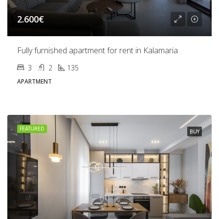
2.600€
Fully furnished apartment for rent in Kalamaria
3
2
135
APARTMENT
FEATURED
BUY