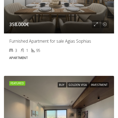
358.000€
Furnished Apartment for sale Agias Sophias
3
1
95
APARTMENT
FEATURED
BUY
GOLDEN VISA
INVESTMENT