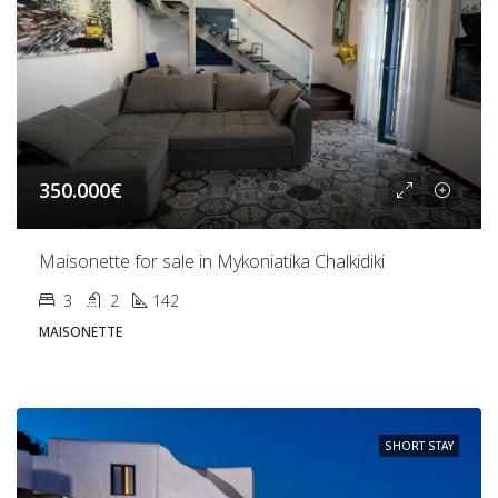
350.000€
Maisonette for sale in Mykoniatika Chalkidiki
3
2
142
MAISONETTE
SHORT STAY