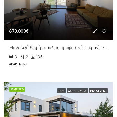
870.000€
Μοναδικό διαμέρισμα 9ου ορόφου Νέα Παραλία,Ευζώνων
3
2
136
APARTMENT
FEATURED
BUY
GOLDEN VISA
INVESTMENT