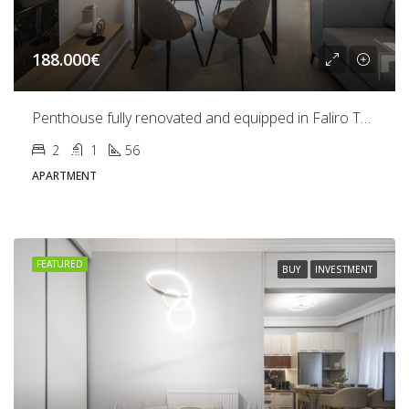
188.000€
Penthouse fully renovated and equipped in Faliro Thessaloniki
2
1
56
APARTMENT
FEATURED
BUY
INVESTMENT