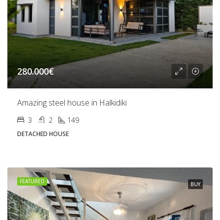
280.000€
Amazing steel house in Halkidiki
3
2
149
DETACHED HOUSE
FEATURED
BUY