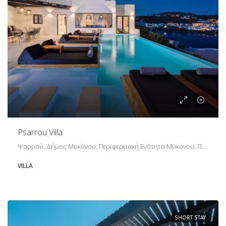
Psarrou Villa
Ψαρρού, Δήμος Μυκόνου, Περιφερειακή Ενότητα Μυκόνου, Περιφέρεια Νοτίου Αιγαίου, Αποκεντρωμένη Διοίκηση Αιγαίου, 846 00, Ελλάδα
VILLA
SHORT STAY