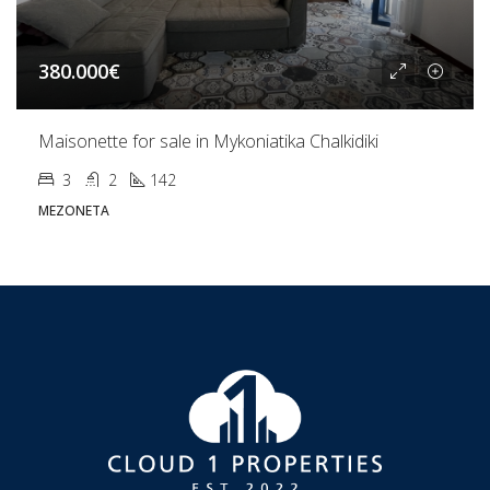
380.000€
Maisonette for sale in Mykoniatika Chalkidiki
3
2
142
ΜΕΖΟΝΈΤΑ