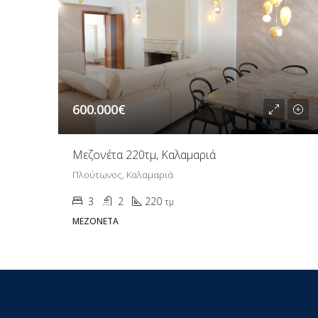
600.000€
Μεζονέτα 220τμ, Καλαμαριά
Πλούτωνος, Καλαμαριά
3
2
220
τμ
ΜΕΖΟΝΈΤΑ