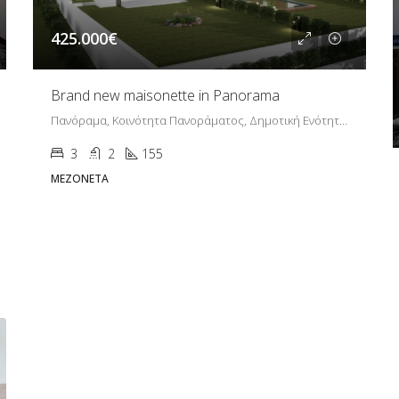
425.000€
Brand new maisonette in Panorama
Πανόραμα, Κοινότητα Πανοράματος, Δημοτική Ενότητα Πανοράματος, Δήμος Πυλαίας - Χορτιάτη, Περιφερειακή Ενότητα Θεσσαλονίκης, Περιφέρεια Κεντρικής Μακεδονίας, Αποκεντρωμένη Διοίκηση Μακεδονίας - Θράκης, 552 36, Ελλάδα
3
2
155
ΜΕΖΟΝΈΤΑ