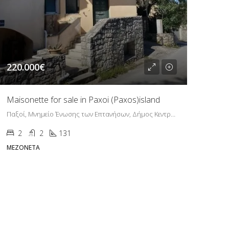
220.000€
Maisonette for sale in Paxoi (Paxos)island
Παξοί, Μνημείο Ένωσης των Επτανήσων, Δήμος Κεντρικής Κέρκυρας και Διαποντίων Νήσων, Περιφερειακή Ενότητα Κέρκυρας, Περιφέρεια Ιονίων Νήσων, Αποκεντρωμένη Διοίκηση Πελοποννήσου, Δυτικής Ελλάδας και Ιονίου, 491 31, Ελλάδα
2
2
131
ΜΕΖΟΝΈΤΑ