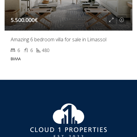
5.500.000€
Amazing 6 bedroom villa for sale in Limassol
6
6
480
ΒΊΛΛΑ